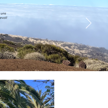
 uns
evoll
tform
ück