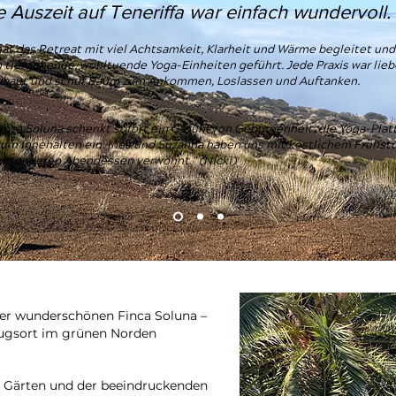
e Auszeit auf Teneriffa war einfach wundervoll.
hat das Retreat mit viel Achtsamkeit, Klarheit und Wärme begleitet und
 tiefgehende, wohltuende Yoga-Einheiten geführt. Jede Praxis war lieb
ebaut und schuf Raum zum Ankommen, Loslassen und Auftanken.
inca Soluna schenkt sofort ein Gefühl von Geborgenheit, die Yoga-Plat
zum Innehalten ein. Ines und Suzanna haben uns mit köstlichem Frühst
besonderen Abendessen verwöhnt." (Nicki)
der wunderschönen Finca Soluna –
zugsort im grünen Norden
 Gärten und der beeindruckenden