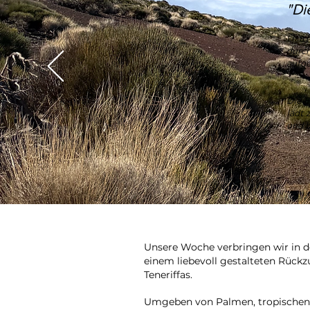
"Di
Lisa 
durch
aufg
Die F
lädt 
und 
Unsere Woche verbringen wir in 
einem liebevoll gestalteten Rück
Teneriffas.
Umgeben von Palmen, tropischen